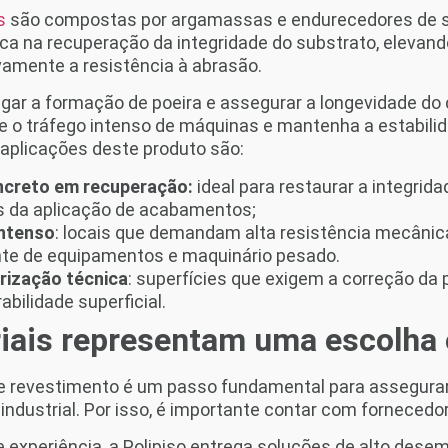
as
são compostas por argamassas e endurecedores de su
ca na recuperação da integridade do substrato, elevando
vamente a resistência à abrasão.
tigar a formação de poeira e assegurar a longevidade do
 o tráfego intenso de máquinas e mantenha a estabilid
 aplicações deste produto são:
ncreto em recuperação:
ideal para restaurar a integrida
 da aplicação de acabamentos;
intenso
: locais que demandam alta resistência mecânica
nte de equipamentos e maquinário pesado.
rização técnica
: superfícies que exigem a correção da 
bilidade superficial.
riais representam uma escolha 
e revestimento é um passo fundamental para assegurar
ndustrial. Por isso, é importante contar com fornecedo
experiência, a Polipiso entrega soluções de alto dese