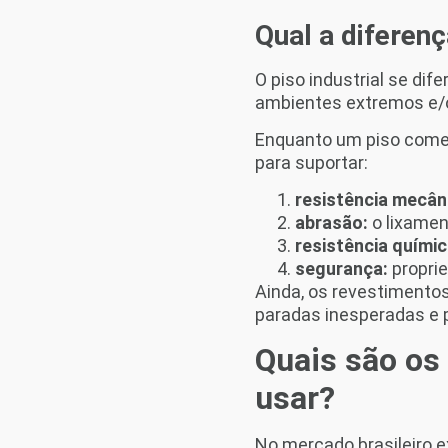
Qual a diferen
O piso industrial se di
ambientes extremos e/o
Enquanto um piso comer
para suportar:
resistência mecân
abrasão:
o lixamen
resistência químic
segurança:
proprie
Ainda, os revestimentos
paradas inesperadas e p
Quais são os 
usar?
No mercado brasileiro e