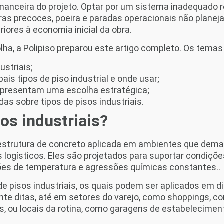
nanceira do projeto. Optar por um sistema inadequado 
ras precoces, poeira e paradas operacionais não planej
iores à economia inicial da obra.
colha, a Polipiso preparou este artigo completo. Os tema
ustriais;
pais tipos de piso industrial e onde usar;
representam uma escolha estratégica;
as sobre tipos de pisos industriais.
os industriais?
a estrutura de concreto aplicada em ambientes que de
 logísticos. Eles são projetados para suportar condiç
ões de temperatura e agressões químicas constantes..
de pisos industriais, os quais podem ser aplicados em d
nte ditas, até em setores do varejo, como shoppings, c
, ou locais da rotina, como garagens de estabelecimen