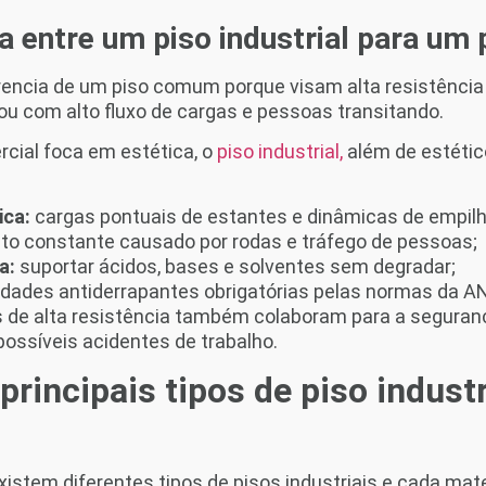
ça entre um piso industrial para u
ferencia de um piso comum porque visam alta resistênci
u com alto fluxo de cargas e pessoas transitando.
cial foca em estética, o
piso industrial,
além de estétic
ica:
cargas pontuais de estantes e dinâmicas de empilh
to constante causado por rodas e tráfego de pessoas;
a:
suportar ácidos, bases e solventes sem degradar;
dades antiderrapantes obrigatórias pelas normas da A
 de alta resistência também colaboram para a seguranç
ossíveis acidentes de trabalho.
principais tipos de piso industr
xistem diferentes tipos de pisos industriais e cada mate