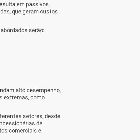
resulta em passivos
adas, que geram custos
s abordados serão:
mandam alto desempenho,
ões extremas, como
iferentes setores, desde
oncessionárias de
tos comerciais e