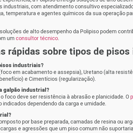
os industriais, com atendimento consultivo especializado
ga, temperatura e agentes químicos da sua operação par
soluções de alto desempenho da Polipiso podem contri
com um
consultor técnico
.
 rápidas sobre tipos de pisos 
pisos industriais?
 (foco em acabamento e assepsia), Uretano (alta resistê
enefício) e Cimentícios (regularização).
a galpão industrial?
 o foco deve ser resistência à abrasão e planicidade. O
p
 indicados dependendo da carga e umidade.
rial?
composto por base preparada, camadas de resina ou a
r cargas e agressões que um piso comum não suportaria