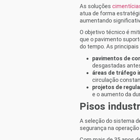
As soluções
cimentíci
atua de forma estratégi
aumentando significati
O objetivo técnico é mi
que o pavimento suporte
do tempo. As principais
pavimentos de co
desgastadas antes
áreas de tráfego 
circulação consta
projetos de regula
e o aumento da dura
Pisos indust
A seleção do sistema d
segurança na operação i
Com mais de 35 anos de 