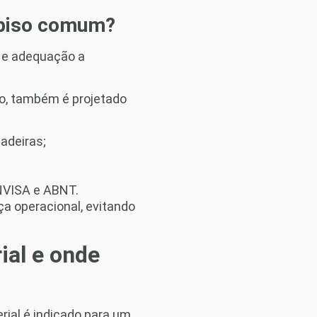
m piso comum?
a e adequação a
o, também é projetado
adeiras;
NVISA e ABNT.
a operacional, evitando
ial e onde
rial é indicado para um