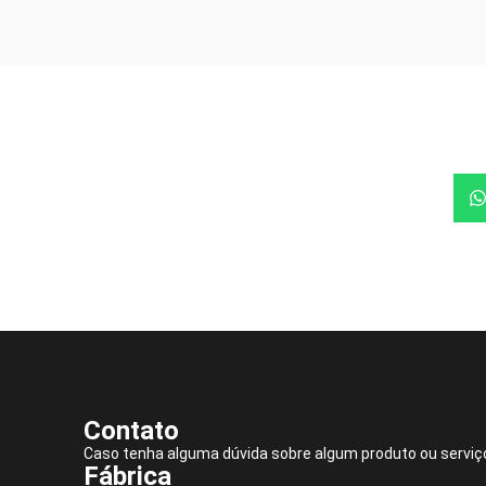
Contato
Caso tenha alguma dúvida sobre algum produto ou serviç
Fábrica