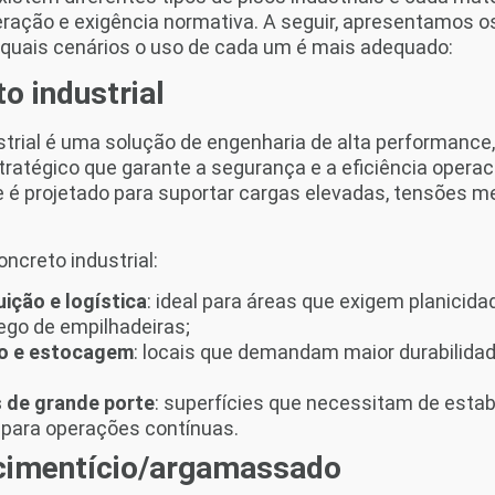
ração e exigência normativa. A seguir, apresentamos o
 quais cenários o uso de cada um é mais adequado:
o industrial
strial é uma solução de engenharia de alta performance
ratégico que garante a segurança e a eficiência operaci
 é projetado para suportar cargas elevadas, tensões m
oncreto industrial:
uição e logística
: ideal para áreas que exigem planicida
fego de empilhadeiras;
ão e estocagem
: locais que demandam maior durabilida
s de grande porte
: superfícies que necessitam de estabi
 para operações contínuas.
cimentício/argamassado