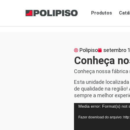
Produtos
Catá
Polipiso
setembro 1
Conheça nos
Conheça nossa fábrica
Esta unidade localizada
de qualidade na região
sempre a melhor experi
Tocador
Media error: Format(s) not 
de
Fazer download do arquivo: http
vídeo