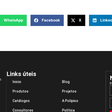
WhatsApp
Facebook
X
Linked
Links úteis
o.
Inicio
Blog
I
Produtos
Projetos
Catálogos
A Polipiso
Consultores
Política