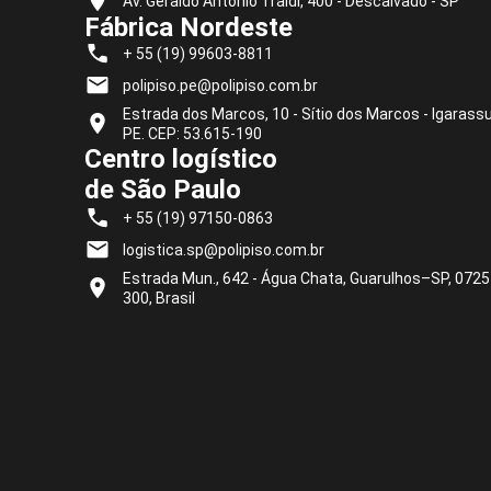
Av. Geraldo Antonio Traldi, 400 - Descalvado - SP
Fábrica Nordeste
+ 55 (19) 99603-8811
polipiso.pe@polipiso.com.br
Estrada dos Marcos, 10 - Sítio dos Marcos - Igarassu
PE. CEP: 53.615-190
Centro logístico
de São Paulo
+ 55 (19) 97150-0863
logistica.sp@polipiso.com.br
Estrada Mun., 642 - Água Chata, Guarulhos–SP, 0725
300, Brasil