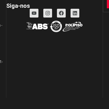
Siga-nos
 -
1-