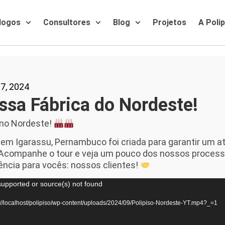
logos
Consultores
Blog
Projetos
A Poli
7, 2024
sa Fábrica do Nordeste!
 no Nordeste!
 em Igarassu, Pernambuco foi criada para garantir um a
! Acompanhe o tour e veja um pouco dos nossos process
ência para vocês: nossos clientes!
supported or source(s) not found
://localhost/polipiso/wp-content/uploads/2024/09/Polipiso-Nordeste-YT.mp4?_=1