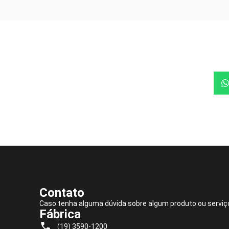
Contato
Caso tenha alguma dúvida sobre algum produto ou serviç
Fábrica
(19) 3590-1200