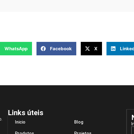
WhatsApp
Facebook
X
Linked
Links úteis
o.
Inicio
Blog
I
Produtos
Projetos