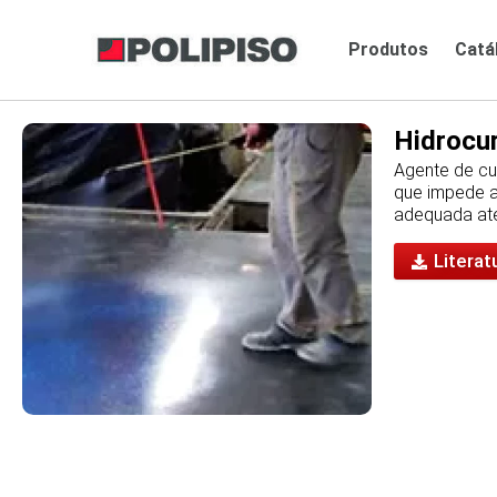
Produtos
Catá
Hidrocu
Agente de cur
que impede a
adequada at
Literat