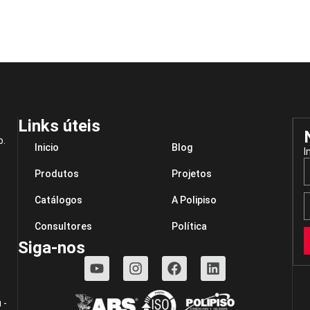
Links úteis
o.
Inicio
Blog
I
Produtos
Projetos
Catálogos
A Polipiso
Consultores
Política
Siga-nos
 -